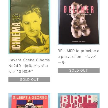
BELLMER le principe d
e perversion ベルメ
L'Avant-Scene Cinema
ール
No249 特集 ヒッチコ
SOLD OUT
ック ”39階段”
SOLD OUT