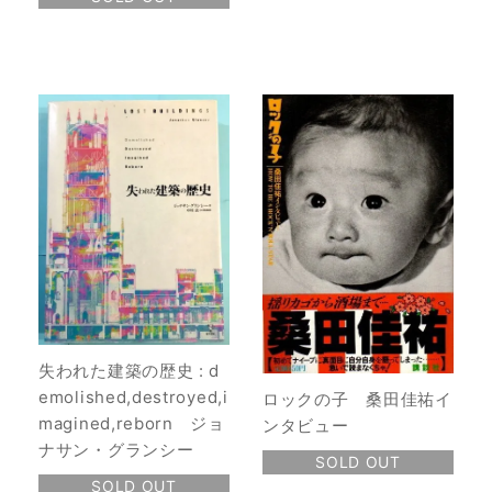
失われた建築の歴史 : d
emolished,destroyed,i
ロックの子 桑田佳祐イ
magined,reborn ジョ
ンタビュー
ナサン・グランシー
SOLD OUT
SOLD OUT