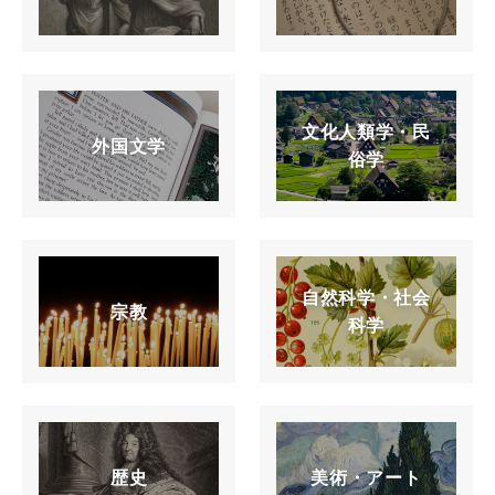
文化人類学・民
外国文学
俗学
自然科学・社会
宗教
科学
歴史
美術・アート