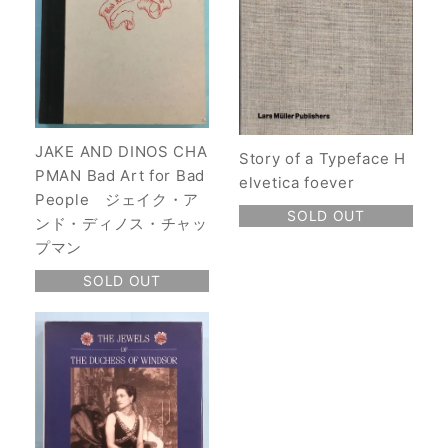
JAKE AND DINOS CHA
Story of a Typeface H
PMAN Bad Art for Bad
elvetica foever
People ジェイク・ア
SOLD OUT
ンド・ディノス・チャッ
プマン
SOLD OUT