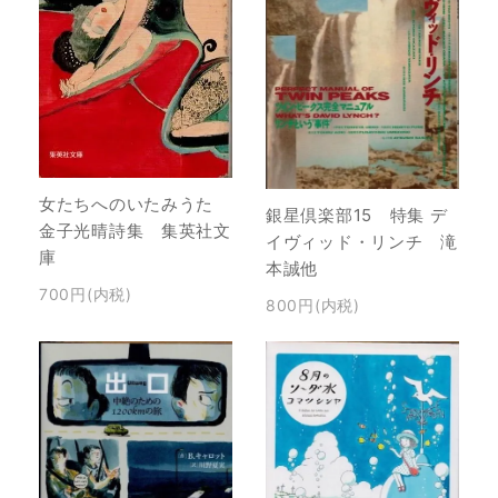
女たちへのいたみうた
銀星倶楽部15 特集 デ
金子光晴詩集 集英社文
イヴィッド・リンチ 滝
庫
本誠他
700円(内税)
800円(内税)