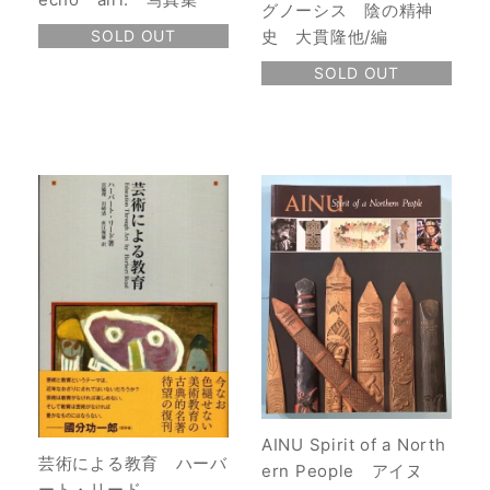
グノーシス 陰の精神
史 大貫隆他/編
SOLD OUT
SOLD OUT
AINU Spirit of a North
芸術による教育 ハーバ
ern People アイヌ
ート・リード