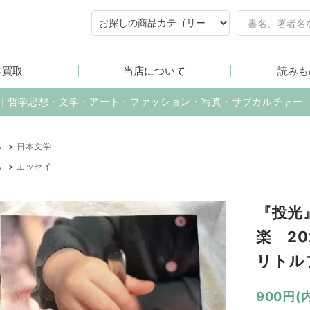
本買取
当店について
読みも
売｜哲学思想・文学・アート・ファッション・写真・サブカルチャー
ム
>
日本文学
ム
>
エッセイ
『投光』
楽 2
リトル
900円(