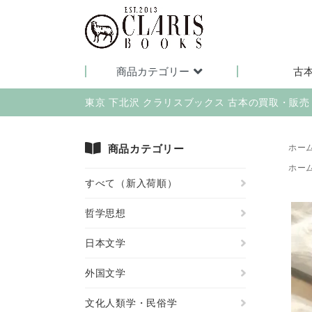
商品カテゴリー
古
東京 下北沢 クラリスブックス 古本の買取・販
商品カテゴリー
ホー
ホー
すべて（新入荷順）
哲学思想
日本文学
外国文学
文化人類学・民俗学