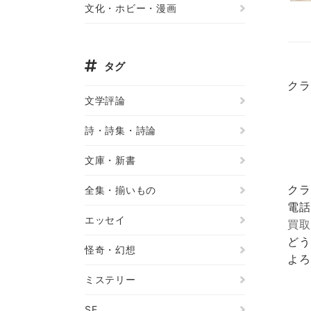
文化・ホビー・漫画
タグ
クラ
文学評論
詩・詩集・詩論
文庫・新書
クラ
全集・揃いもの
電話
エッセイ
買取
どう
怪奇・幻想
よろ
ミステリー
SF