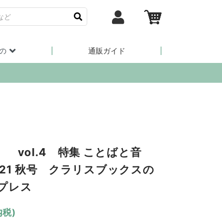
の
通販ガイド
 vol.4 特集 ことばと音
021 秋号 クラリスブックスの
プレス
内税)