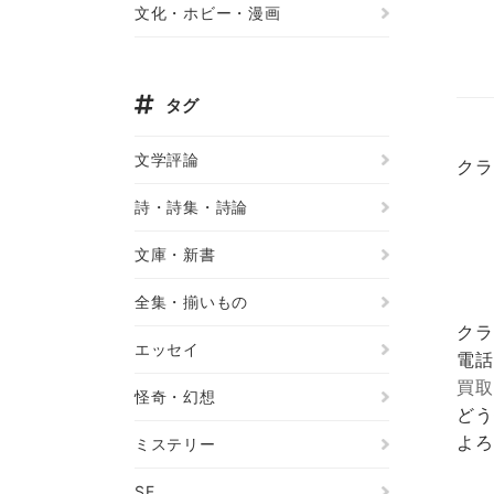
文化・ホビー・漫画
タグ
文学評論
クラ
詩・詩集・詩論
文庫・新書
全集・揃いもの
クラ
エッセイ
電話
買取
怪奇・幻想
どう
よろ
ミステリー
SF