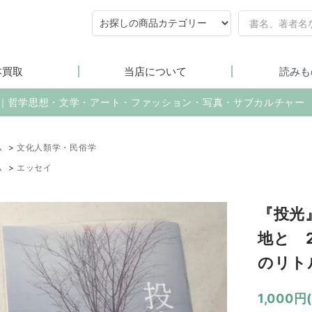
本買取
当店について
読みも
売｜哲学思想・文学・アート・ファッション・写真・サブカルチャー
ム
>
文化人類学・民俗学
ム
>
エッセイ
『投光』
地と 
のリト
1,000円