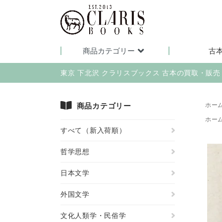
商品カテゴリー
古
東京 下北沢 クラリスブックス 古本の買取・販
商品カテゴリー
ホー
ホー
すべて（新入荷順）
哲学思想
日本文学
外国文学
文化人類学・民俗学