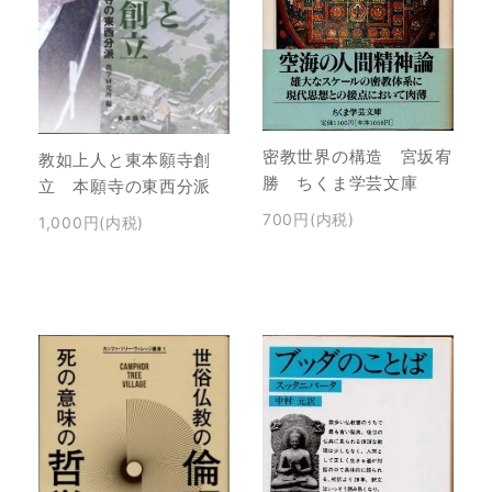
密教世界の構造 宮坂宥
教如上人と東本願寺創
勝 ちくま学芸文庫
立 本願寺の東西分派
700円(内税)
1,000円(内税)