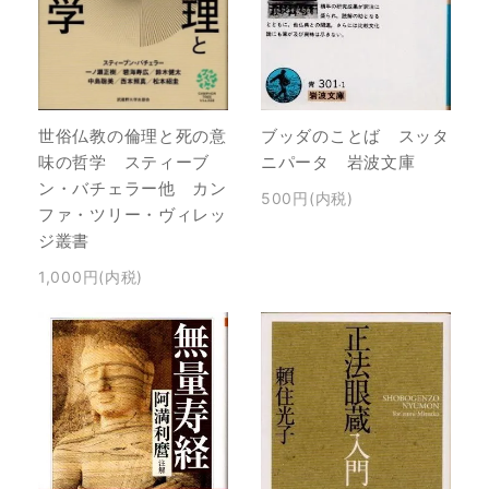
世俗仏教の倫理と死の意
ブッダのことば スッタ
味の哲学 スティーブ
ニパータ 岩波文庫
ン・バチェラー他 カン
500円(内税)
ファ・ツリー・ヴィレッ
ジ叢書
1,000円(内税)