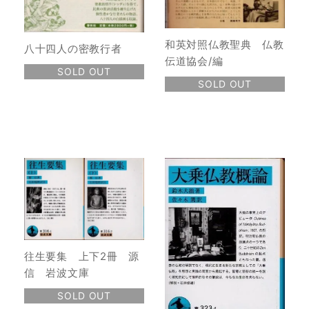
和英対照仏教聖典 仏教
八十四人の密教行者
伝道協会/編
SOLD OUT
SOLD OUT
往生要集 上下2冊 源
信 岩波文庫
SOLD OUT