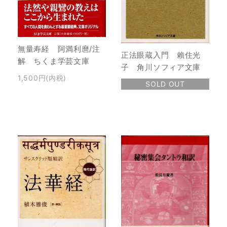
無量寿経 阿満利麿/注
正法眼蔵入門 賴住光
解 ちくま学芸文庫
子 角川ソフィア文庫
1,500円(内税)
SOLD OUT