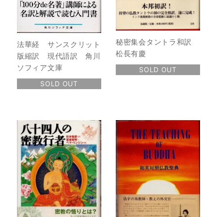
秘密集会タントラ和訳
法華経 サンスクリット
松長有慶
版縮訳 現代語訳 角川
ソフィア文庫
SOLD OUT
SOLD OUT