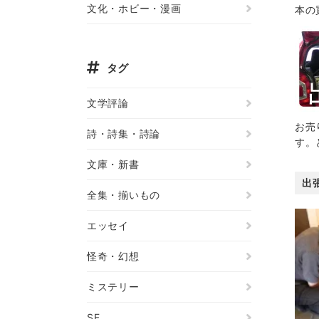
文化・ホビー・漫画
本の
タグ
文学評論
お売
詩・詩集・詩論
す。
文庫・新書
出
全集・揃いもの
エッセイ
怪奇・幻想
ミステリー
SF