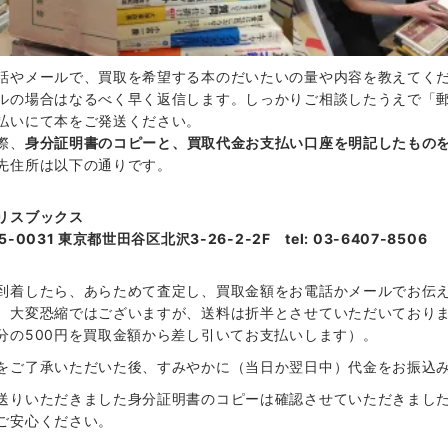
話やメールで、買取を希望する本のだいたいの量や内容を教えてく
ルの場合はなるべく早く返信します。しっかりご相談したうえで「
払いにて本をご発送ください。
際、
身分証明書のコピーと、買取代金お支払い口座を明記したもの
先住所は以下の通りです。
リスブックス
5-0031 東京都世田谷区北沢3-26-2-2F tel: 03-6407-8506
到着したら、あらためて査定し、買取金額をお電話かメールでお伝
、大変恐縮ではございますが、送料は折半とさせていただいておりま
分の500円を買取金額から差し引いてお支払いします）。
をご了承いただいた後、すみやかに（当日か翌日中）代金をお振込
送りいただきました身分証明書のコピーは確認させていただきまし
ご安心ください。