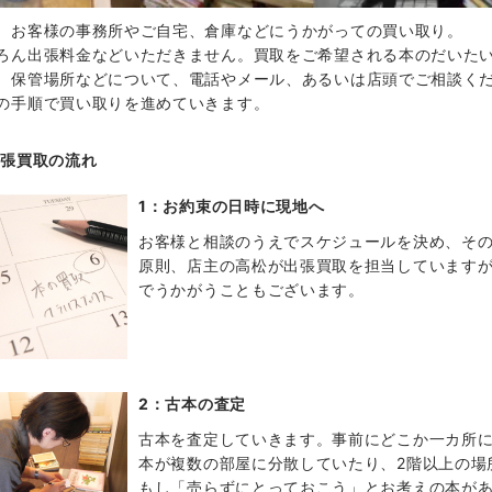
、お客様の事務所やご自宅、倉庫などにうかがっての買い取り。
ろん出張料金などいただきません。買取をご希望される本のだいた
、保管場所などについて、電話やメール、あるいは店頭でご相談く
の手順で買い取りを進めていきます。
出張買取の流れ
1：お約束の日時に現地へ
お客様と相談のうえでスケジュールを決め、そ
原則、店主の高松が出張買取を担当していますが
でうかがうこともございます。
2：古本の査定
古本を査定していきます。事前にどこか一カ所
本が複数の部屋に分散していたり、2階以上の場
もし「売らずにとっておこう」とお考えの本が