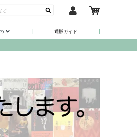
の
通販ガイド