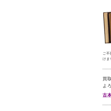
ご不
けま
買
よ
古本