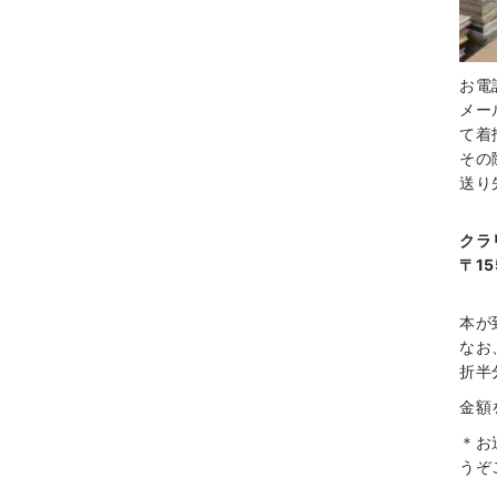
お電
メー
て着
その
送り
クラ
〒15
本が
なお
折半
金額
＊お
うぞ