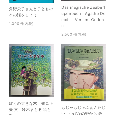
Das magische Zauberl
角野栄子さんと子どもの
upenbuch Agathe De
本の話をしよう
mois Vincent Godea
1,000円(内税)
u
2,500円(内税)
ぼくの大きな木 鶴見正
もじゃもじゃふぁんたじ
夫 文 ; 鈴木まもる 絵と
い : つばなの野から 飯