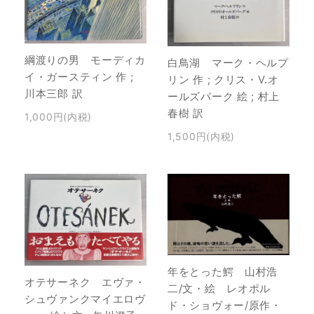
綱渡りの男 モーディカ
白鳥湖 マーク・ヘルプ
イ・ガースティン 作 ;
リン 作 ; クリス・V.オ
川本三郎 訳
ールズバーク 絵 ; 村上
春樹 訳
1,000円(内税)
1,500円(内税)
年をとった鰐 山村浩
オテサーネク エヴァ・
二/文・絵 レオポル
シュヴァンクマイエロヴ
ド・ショヴォー/原作・