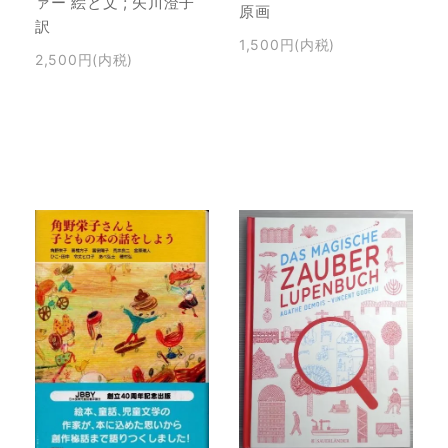
ァー 絵と文 ; 矢川澄子
原画
訳
1,500円(内税)
2,500円(内税)