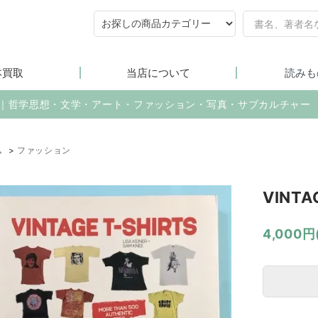
本買取
当店について
読みも
売｜哲学思想・文学・アート・ファッション・写真・サブカルチャー
ム
>
ファッション
VINTA
4,000円