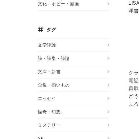
LIS
文化・ホビー・漫画
洋書
タグ
文学評論
詩・詩集・詩論
文庫・新書
クラ
電話
全集・揃いもの
買取
どう
エッセイ
よろ
怪奇・幻想
ミステリー
SF