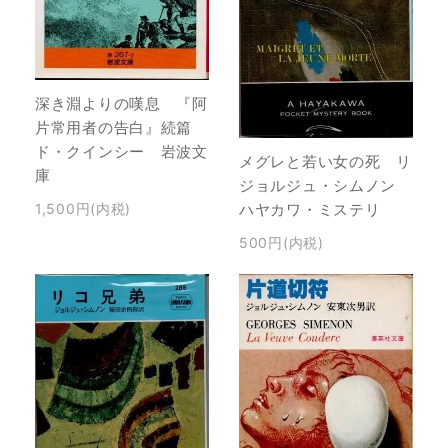
深き淵よりの嘆息 『阿
片常用者の告白』続篇
ド・クインシー 岩波文
メグレと若い女の死 リ
庫
ジョルジュ・シムノン
ハヤカワ・ミステリ
1,500円(内税)
500円(内税)