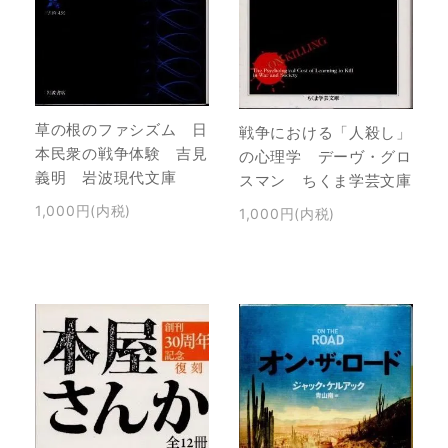
草の根のファシズム 日
戦争における「人殺し」
本民衆の戦争体験 吉見
の心理学 デーヴ・グロ
義明 岩波現代文庫
スマン ちくま学芸文庫
1,000円(内税)
1,000円(内税)