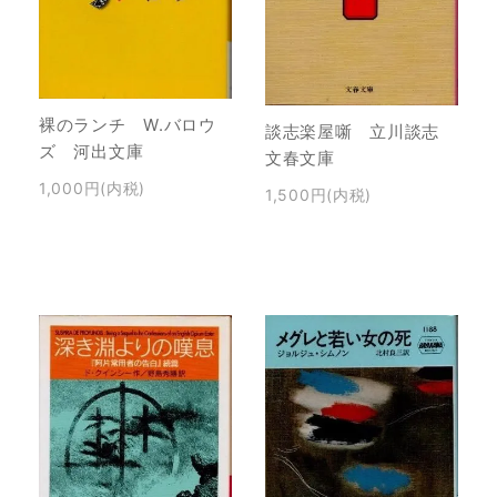
裸のランチ W.バロウ
談志楽屋噺 立川談志
ズ 河出文庫
文春文庫
1,000円(内税)
1,500円(内税)