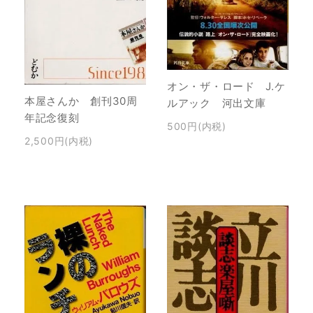
オン・ザ・ロード J.ケ
本屋さんか 創刊30周
ルアック 河出文庫
年記念復刻
500円(内税)
2,500円(内税)