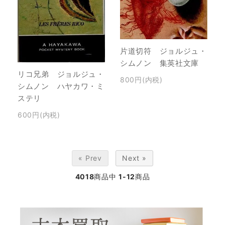
片道切符 ジョルジュ・
シムノン 集英社文庫
リコ兄弟 ジョルジュ・
800円(内税)
シムノン ハヤカワ・ミ
ステリ
600円(内税)
« Prev
Next »
4018
商品中
1-12
商品