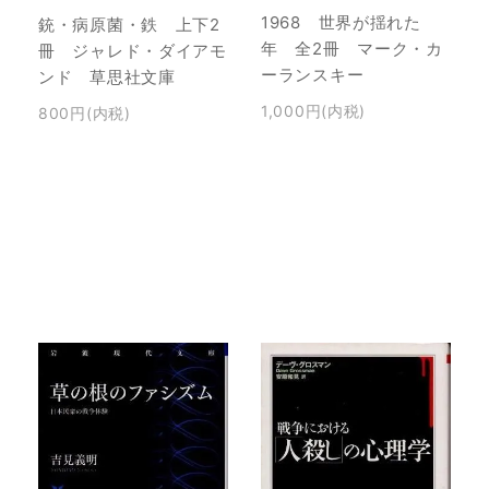
1968 世界が揺れた
銃・病原菌・鉄 上下2
年 全2冊 マーク・カ
冊 ジャレド・ダイアモ
ーランスキー
ンド 草思社文庫
1,000円(内税)
800円(内税)