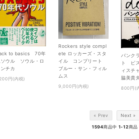
Rockers style compl
ack to basics 70年
ete ロッカーズ・スタ
パンク
代ソウル ソウル・ロ
イル コンプリート
ト ピ
マンチカ
ブルー・サン・フィル
ィスチ
ムス
脇美貴
,200円(内税)
9,000円(内税)
800円(
« Prev
Next »
1594
商品中
1-12
商品