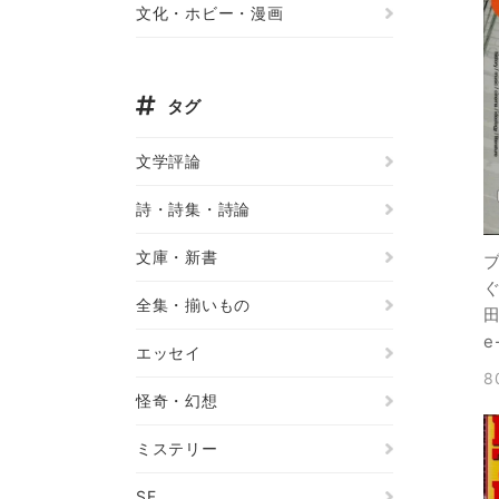
文化・ホビー・漫画
タグ
文学評論
詩・詩集・詩論
文庫・新書
ぐ
全集・揃いもの
田
e
エッセイ
8
怪奇・幻想
ミステリー
SF