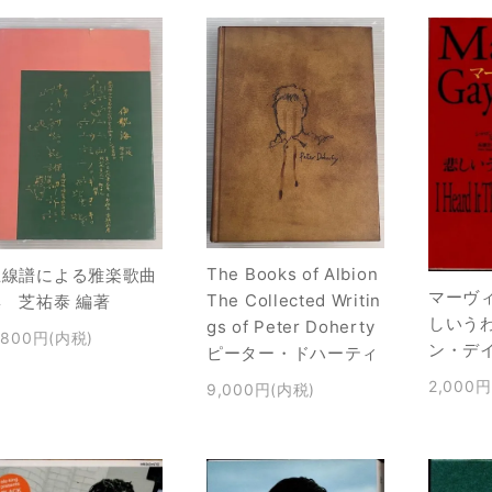
The Books of Albion
五線譜による雅楽歌曲
マーヴ
The Collected Writin
集 芝祐泰 編著
しいう
gs of Peter Doherty
,800円(内税)
ン・デ
ピーター・ドハーティ
2,000
9,000円(内税)