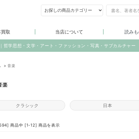
本買取
当店について
読みも
売｜哲学思想・文学・アート・ファッション・写真・サブカルチャー
ム
>
音楽
音楽
クラシック
日本
1594] 商品中 [1-12] 商品を表示