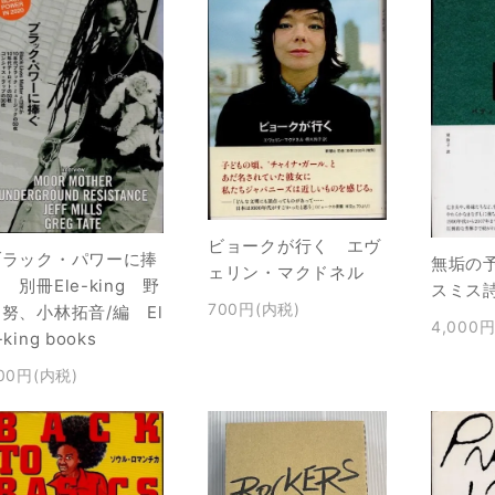
ビョークが行く エヴ
ブラック・パワーに捧
無垢の
ェリン・マクドネル
 別冊Ele-king 野
スミス
700円(内税)
努、小林拓音/編 El
4,000
-king books
00円(内税)