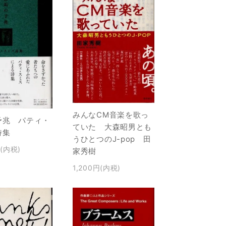
みんなCM音楽を歌っ
予兆 パティ・
ていた 大森昭男とも
詩集
うひとつのJ-pop 田
円(内税)
家秀樹
1,200円(内税)