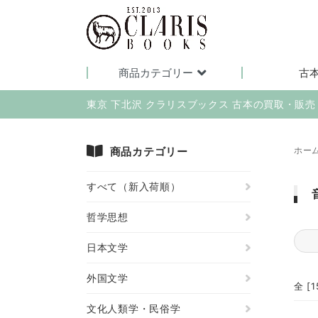
商品カテゴリー
古
東京 下北沢 クラリスブックス 古本の買取・販
商品カテゴリー
ホー
すべて（新入荷順）
哲学思想
日本文学
外国文学
全 [
文化人類学・民俗学