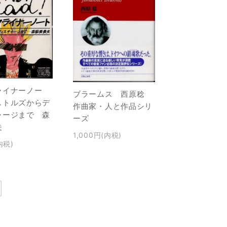
ライナーノー
ブラームス 西原稔
ストルズからデ
作曲家・人と作品シリ
ャージまで 森
ーズ
夫
1,000円(内税)
内税)