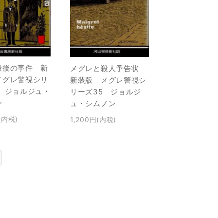
最後の事件 新
メグレと殺人予告状
メグレ警視シリ
新装版 メグレ警視シ
6 ジョルジュ・
リーズ35 ジョルジ
ン
ュ・シムノン
(内税)
1,200円(内税)