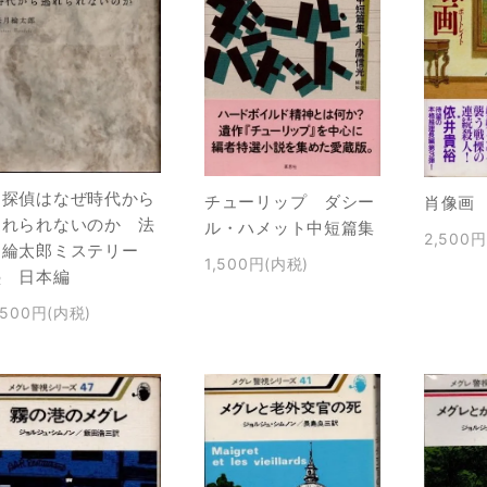
名探偵はなぜ時代から
チューリップ ダシー
肖像画
逃れられないのか 法
ル・ハメット中短篇集
2,500
月綸太郎ミステリー
1,500円(内税)
塾 日本編
,500円(内税)