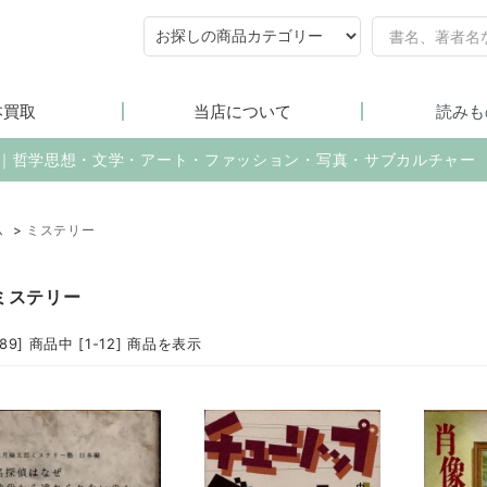
本買取
当店について
読みも
売｜哲学思想・文学・アート・ファッション・写真・サブカルチャー
ム
>
ミステリー
ミステリー
389] 商品中 [1-12] 商品を表示