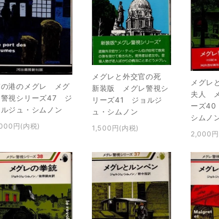
メグレと外交官の死
メグレ
霧の港のメグレ メグ
新装版 メグレ警視シ
夫人 
レ警視シリーズ47 ジ
リーズ41 ジョルジ
ーズ4
ョルジュ・シムノン
ュ・シムノン
シムノ
,000円(内税)
1,500円(内税)
2,000