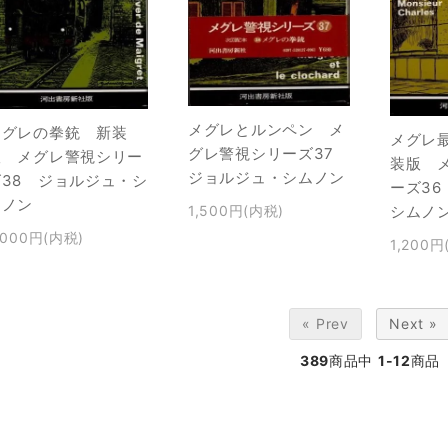
メグレとルンペン メ
メグレの拳銃 新装
メグレ
グレ警視シリーズ37
版 メグレ警視シリー
装版 
ジョルジュ・シムノン
ズ38 ジョルジュ・シ
ーズ3
ムノン
1,500円(内税)
シムノ
,000円(内税)
1,200円
« Prev
Next »
389
商品中
1-12
商品