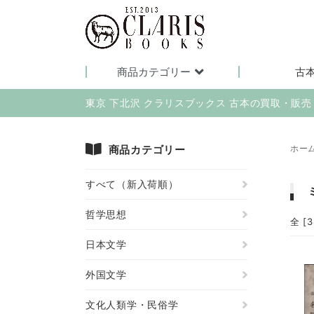
商品カテゴリー
古
東京 下北沢 クラリスブックス 古本の買取・販
商品カテゴリー
ホー
すべて（新入荷順）
哲学思想
全 [
日本文学
外国文学
文化人類学・民俗学