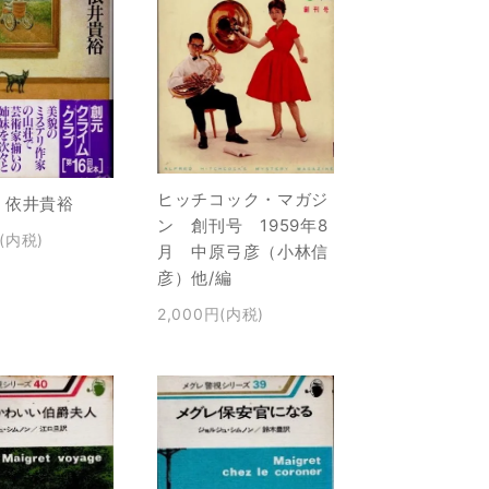
ヒッチコック・マガジ
 依井貴裕
ン 創刊号 1959年8
円(内税)
月 中原弓彦（小林信
彦）他/編
2,000円(内税)