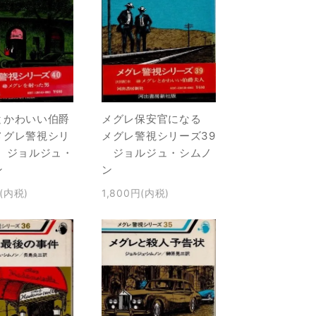
メグレ保安官になる
とかわいい伯爵
メグレ警視シリーズ39
メグレ警視シリ
ジョルジュ・シムノ
0 ジョルジュ・
ン
ン
1,800円(内税)
円(内税)