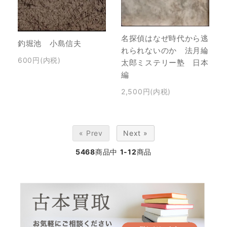
名探偵はなぜ時代から逃
釣堀池 小島信夫
れられないのか 法月綸
600円(内税)
太郎ミステリー塾 日本
編
2,500円(内税)
« Prev
Next »
5468
商品中
1-12
商品