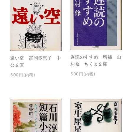
遅読のすすめ 増補 山
遠い空 富岡多恵子 中
村修 ちくま文庫
公文庫
500円(内税)
500円(内税)