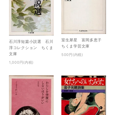
室生犀星 富岡多恵子
石川淳短篇小説選 石川
ちくま学芸文庫
淳コレクション ちくま
文庫
500円(内税)
1,000円(内税)