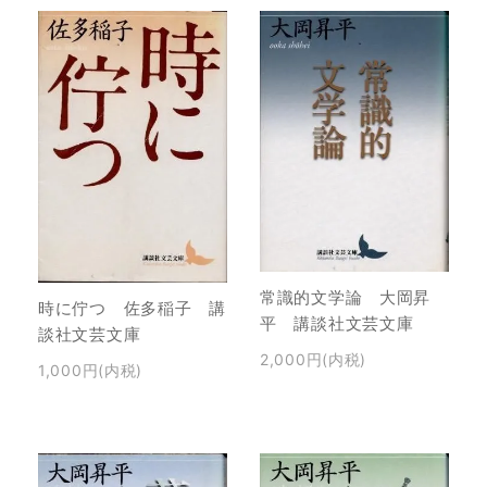
常識的文学論 大岡昇
時に佇つ 佐多稲子 講
平 講談社文芸文庫
談社文芸文庫
2,000円(内税)
1,000円(内税)