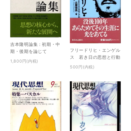
吉本隆明論集 : 初期・中
フリードリヒ・エンゲル
期・後期を論じて
ス 若き日の思想と行動
1,800円(内税)
500円(内税)