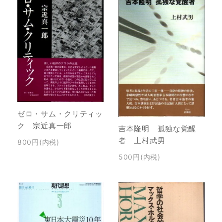
ゼロ・サム・クリティッ
ク 宗近真一郎
吉本隆明 孤独な覚醒
者 上村武男
800円(内税)
500円(内税)