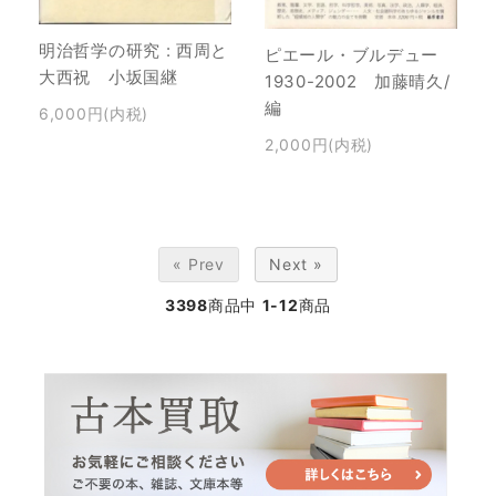
明治哲学の研究 : 西周と
ピエール・ブルデュー
大西祝 小坂国継
1930-2002 加藤晴久/
編
6,000円(内税)
2,000円(内税)
« Prev
Next »
3398
商品中
1-12
商品