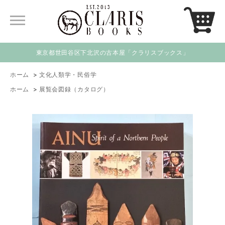
東京都世田谷区下北沢の古本屋「クラリスブックス」
ホーム
>
文化人類学・民俗学
ホーム
>
展覧会図録（カタログ）