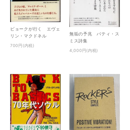
ビョークが行く エヴェ
無垢の予兆 パティ・ス
リン・マクドネル
ミス詩集
700円(内税)
4,000円(内税)