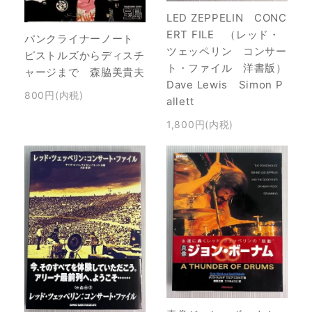
LED ZEPPELIN CONC
ERT FILE （レッド・
パンクライナーノート
ツェッペリン コンサー
ピストルズからディスチ
ト・ファイル 洋書版）
ャージまで 森脇美貴夫
Dave Lewis Simon P
800円(内税)
allett
1,800円(内税)