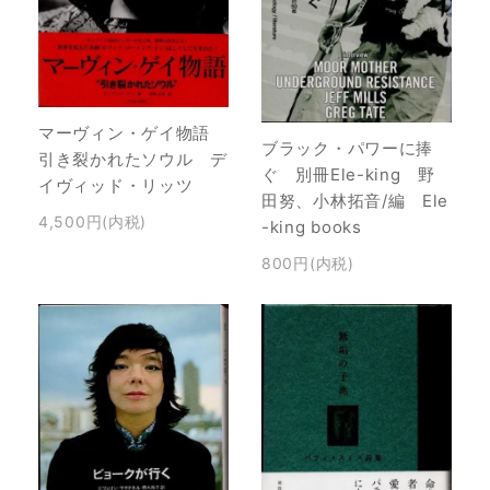
マーヴィン・ゲイ物語
ブラック・パワーに捧
引き裂かれたソウル デ
ぐ 別冊Ele-king 野
イヴィッド・リッツ
田努、小林拓音/編 Ele
4,500円(内税)
-king books
800円(内税)