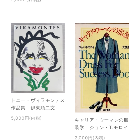
トニー・ヴィラモンテス
作品集 伊東順二文
5,000円(内税)
キャリア・ウーマンの服
装学 ジョン・T.モロイ
2,000円(内税)