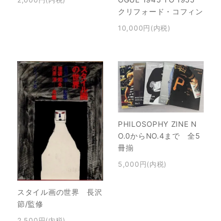
クリフォード・コフィン
10,000円(内税)
PHILOSOPHY ZINE N
O.0からNO.4まで 全5
冊揃
5,000円(内税)
スタイル画の世界 長沢
節/監修
2,500円(内税)