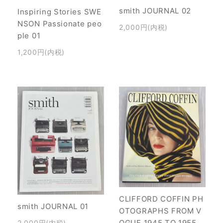
smith JOURNAL 02
Inspiring Stories SWE
NSON Passionate peo
2,000円(内税)
ple 01
1,200円(内税)
CLIFFORD COFFIN PH
smith JOURNAL 01
OTOGRAPHS FROM V
OGUE 1945 TO 1955
2,000円(内税)