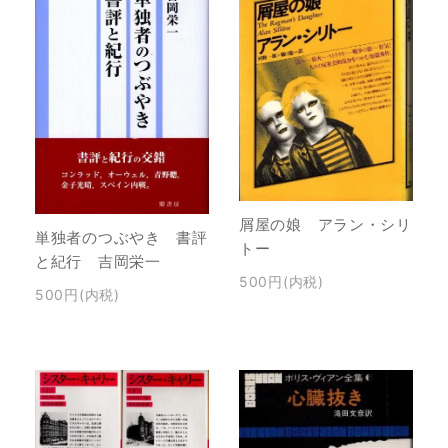
屑屋の娘 アラン・シリ
単独者のつぶやき 書評
トー
と紀行 吉岡栄一
500円(内税)
500円(内税)