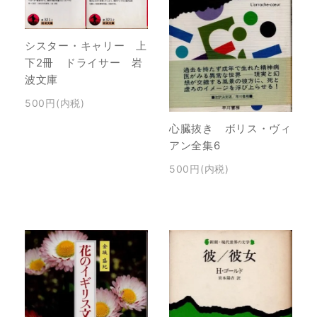
シスター・キャリー 上
下2冊 ドライサー 岩
波文庫
500円(内税)
心臓抜き ボリス・ヴィ
アン全集6
500円(内税)