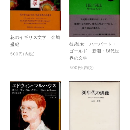
花のイギリス文学 金城
彼/彼女 ハーバート・
盛紀
ゴールド 新潮・現代世
500円(内税)
界の文学
500円(内税)