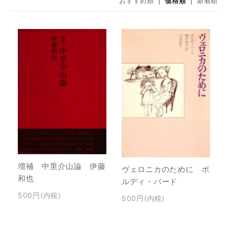
おすすめ順
|
価格順
|
新着順
増補 中里介山論 伊藤
ヴェロニカのために ポ
和也
ルディ・バード
500円(内税)
500円(内税)