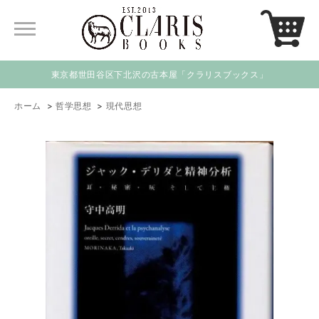
東京都世田谷区下北沢の古本屋「クラリスブックス」
ホーム
>
哲学思想
>
現代思想