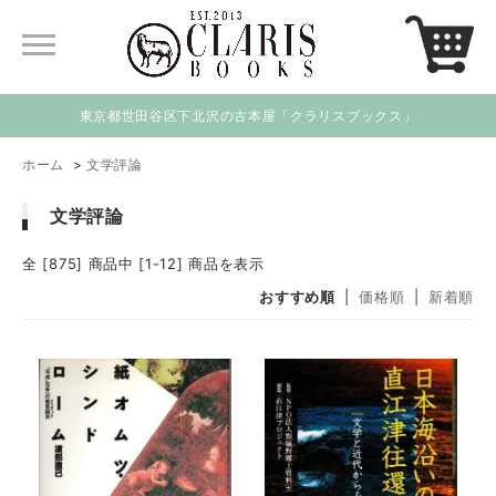
東京都世田谷区下北沢の古本屋「クラリスブックス」
ホーム
>
文学評論
文学評論
全 [875] 商品中 [1-12] 商品を表示
おすすめ順
|
価格順
|
新着順