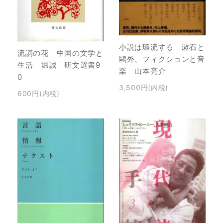
小説は環流する 漱石と
流謫の花 中国の文学と
鷗外、フィクションと音
生活 堀誠 研文選書9
楽 山本亮介
0
3,500円(内税)
600円(内税)