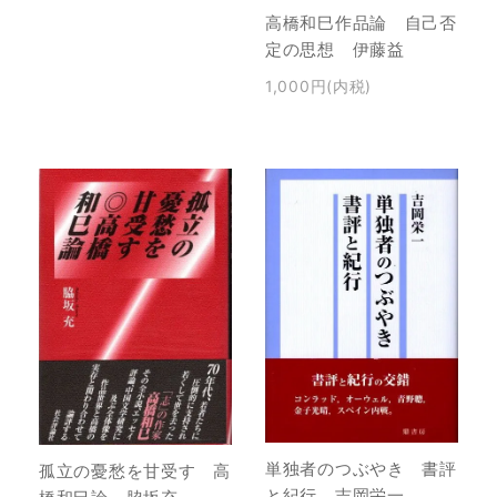
高橋和巳作品論 自己否
定の思想 伊藤益
1,000円(内税)
単独者のつぶやき 書評
孤立の憂愁を甘受す 高
と紀行 吉岡栄一