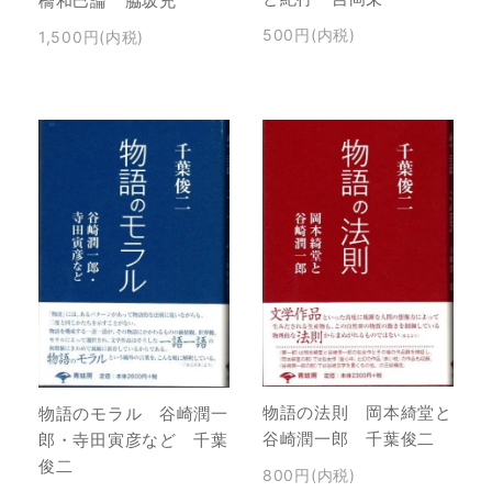
橋和巳論 脇坂充
500円(内税)
1,500円(内税)
物語の法則 岡本綺堂と
物語のモラル 谷崎潤一
谷崎潤一郎 千葉俊二
郎・寺田寅彦など 千葉
俊二
800円(内税)