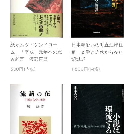
日本海沿いの町直江津往
紙オムツ・シンドロー
還 文学と近代からみた
ム 「平成」元年への罵
頸城野
詈雑言 渡部直己
1,800円(内税)
500円(内税)