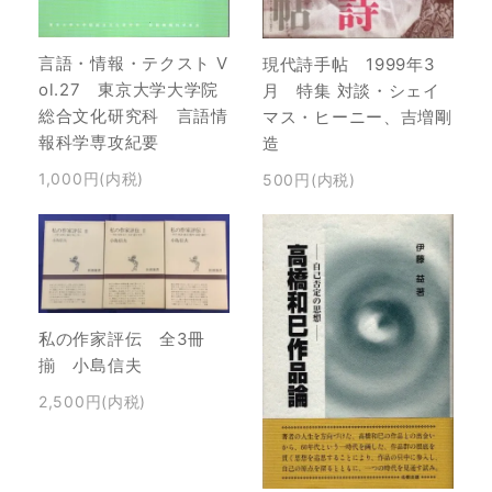
言語・情報・テクスト V
現代詩手帖 1999年3
ol.27 東京大学大学院
月 特集 対談・シェイ
総合文化研究科 言語情
マス・ヒーニー、吉増剛
報科学専攻紀要
造
1,000円(内税)
500円(内税)
私の作家評伝 全3冊
揃 小島信夫
2,500円(内税)