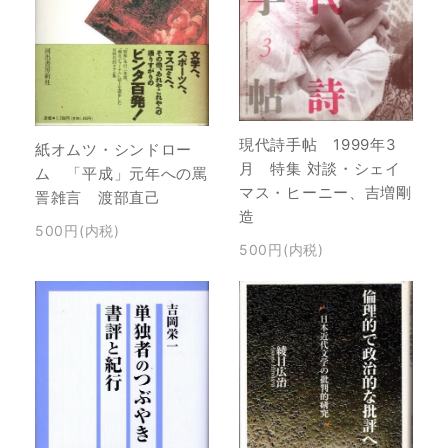
現代詩手帖 1999年3
紙オムツ・シンドロー
月 特集 対談・シェイ
ム 「平成」元年への罵
マス・ヒーニー、吉増剛
詈雑言 渡部直己
造
500円(内税)
500円(内税)