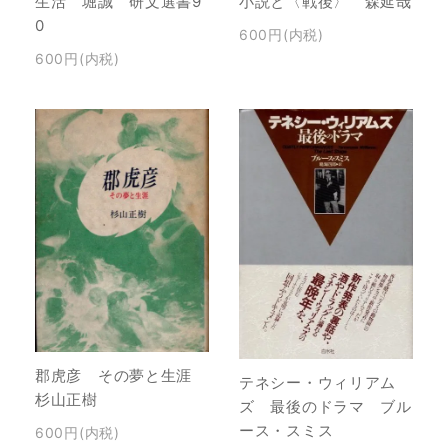
小説と〈戦後〉 森延哉
生活 堀誠 研文選書9
0
600円(内税)
600円(内税)
郡虎彦 その夢と生涯
テネシー・ウィリアム
杉山正樹
ズ 最後のドラマ ブル
ース・スミス
600円(内税)