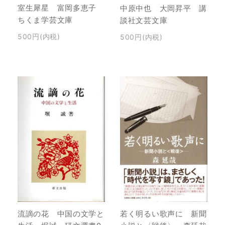
室生犀星 富岡多恵子
中原中也 大岡昇平 講
ちくま学芸文庫
談社文芸文庫
500円(内税)
500円(内税)
若く明るい歌声に 新聞
流謫の花 中国の文学と