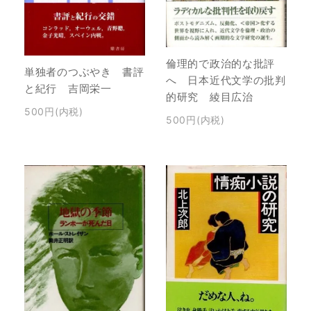
倫理的で政治的な批評
単独者のつぶやき 書評
へ 日本近代文学の批判
と紀行 吉岡栄一
的研究 綾目広治
500円(内税)
500円(内税)