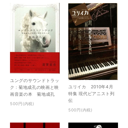
ユングのサウンドトラッ
ユリイカ 2010年4月
ク : 菊地成孔の映画と映
特集 現代ピアニスト列
画音楽の本 菊地成孔
伝
500円(内税)
500円(内税)