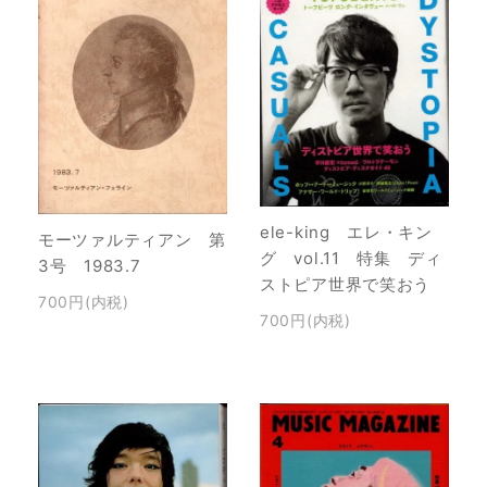
ele-king エレ・キン
モーツァルティアン 第
グ vol.11 特集 ディ
3号 1983.7
ストピア世界で笑おう
700円(内税)
700円(内税)