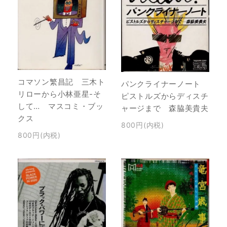
コマソン繁昌記 三木ト
パンクライナーノート
リローから小林亜星-そ
ピストルズからディスチ
して… マスコミ・ブッ
ャージまで 森脇美貴夫
クス
800円(内税)
800円(内税)