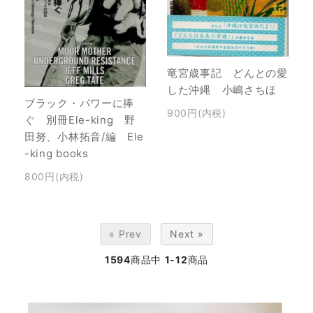
竜宮歳事記 どんとの愛
した沖縄 小嶋さちほ
ブラック・パワーに捧
900円(内税)
ぐ 別冊Ele-king 野
田努、小林拓音/編 Ele
-king books
800円(内税)
« Prev
Next »
1594
商品中
1-12
商品