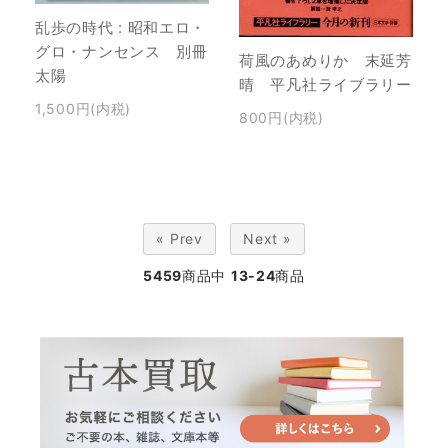
乱歩の時代 : 昭和エロ・
グロ・ナンセンス 別冊
荷風のあめりか 末延芳
太陽
晴 平凡社ライブラリー
1,500円(内税)
800円(内税)
« Prev
Next »
5459
商品中
13-24
商品