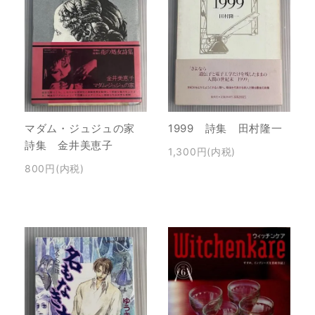
マダム・ジュジュの家
1999 詩集 田村隆一
詩集 金井美恵子
1,300円(内税)
800円(内税)