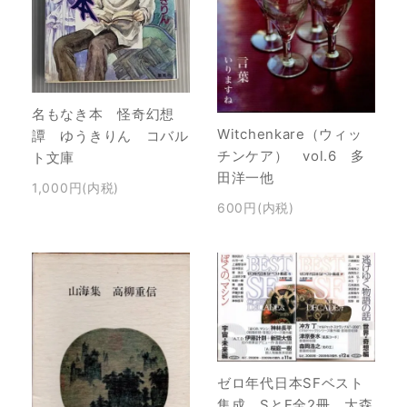
名もなき本 怪奇幻想
Witchenkare（ウィッ
譚 ゆうきりん コバル
チンケア） vol.6 多
ト文庫
田洋一他
1,000円(内税)
600円(内税)
ゼロ年代日本SFベスト
集成 SとF全2冊 大森