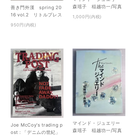
森瑶子 稲越功一/写真
善き門外漢 spring 20
16 vol.2 リトルプレス
1,000円(内税)
950円(内税)
マインド・ジュエリー
Joe McCoy's trading p
森瑶子 稲越功一/写真
ost : 「デニムの世紀」