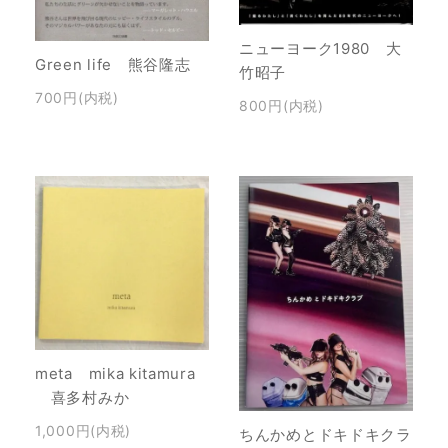
ニューヨーク1980 大
Green life 熊谷隆志
竹昭子
700円(内税)
800円(内税)
meta mika kitamura
喜多村みか
1,000円(内税)
ちんかめとドキドキクラ