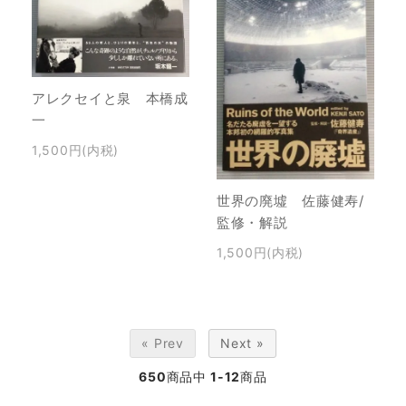
アレクセイと泉 本橋成
一
1,500円(内税)
世界の廃墟 佐藤健寿/
監修・解説
1,500円(内税)
« Prev
Next »
650
商品中
1-12
商品