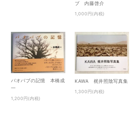
ブ 内藤啓介
1,000円(内税)
バオバブの記憶 本橋成
KAWA 梶井照陰写真集
一
1,300円(内税)
1,200円(内税)