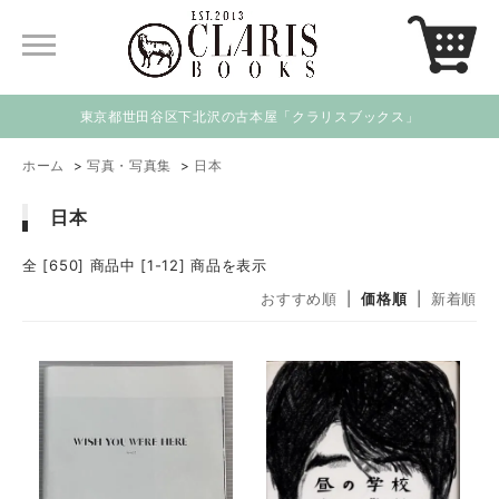
東京都世田谷区下北沢の古本屋「クラリスブックス」
ホーム
>
写真・写真集
>
日本
日本
全 [650] 商品中 [1-12] 商品を表示
おすすめ順
|
価格順
|
新着順