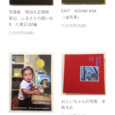
EXIT KOOMI KIM
写真集 明治大正昭和
（金玖美）
富山 ふるさとの想い出
6 八尾正治/編
3,000円(内税)
2,000円(内税)
おじいちゃんの写真 水
島大介