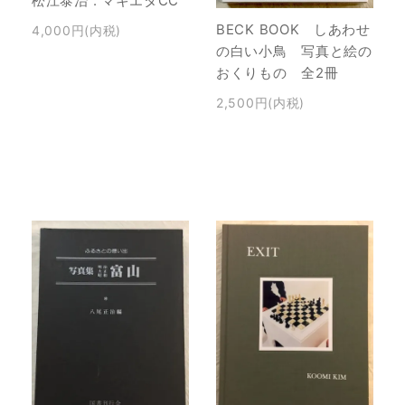
松江泰治 : マキエタCC
BECK BOOK しあわせ
4,000円(内税)
の白い小鳥 写真と絵の
おくりもの 全2冊
2,500円(内税)