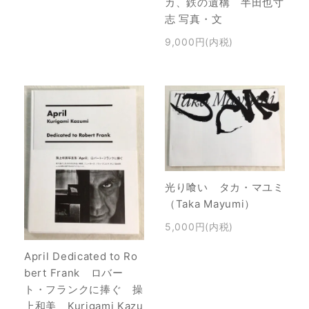
カ、鉄の遺構 半田也寸
志 写真・文
9,000円(内税)
光り喰い タカ・マユミ
（Taka Mayumi）
5,000円(内税)
April Dedicated to Ro
bert Frank ロバー
ト・フランクに捧ぐ 操
上和美 Kurigami Kazu