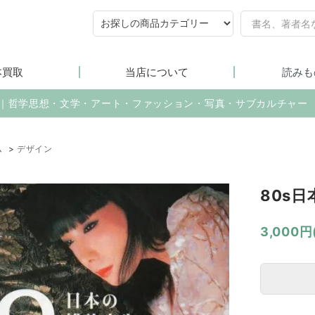
本買取
当店について
読みも
売｜哲学思想・文学・アート・ファッション・写真・サブカルチャー
ム
>
デザイン
80s
3,000円