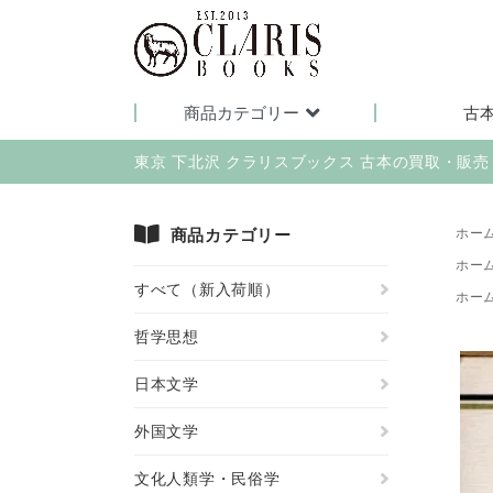
商品カテゴリー
古
東京 下北沢 クラリスブックス 古本の買取・販
商品カテゴリー
ホー
ホー
すべて（新入荷順）
ホー
哲学思想
日本文学
外国文学
文化人類学・民俗学