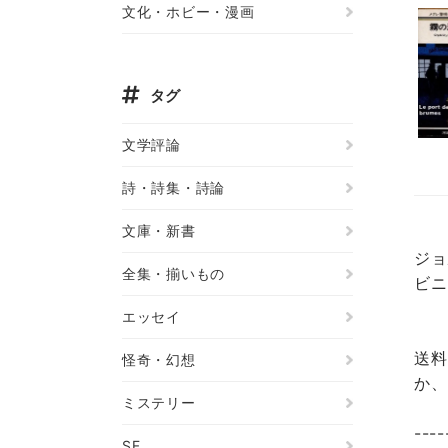
文化・ホビー・漫画
タグ
文学評論
詩・詩集・詩論
文庫・新書
ジョ
全集・揃いもの
ビニ
エッセイ
送料
怪奇・幻想
か、
ミステリー
----
SF