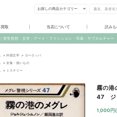
本買取
当店について
読みも
売｜哲学思想・文学・アート・ファッション・写真・サブカルチャー
ム
>
外国文学
>
ヨーロッパ
ム
>
全集・揃いもの
ム
>
ミステリー
霧の港
47 
1,000円