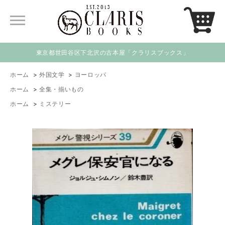
東京都世田谷区下北沢の古本屋「クラリスブックス」
ホーム
>
外国文学
>
ヨーロッパ
ホーム
>
全集・揃いもの
ホーム
>
ミステリー