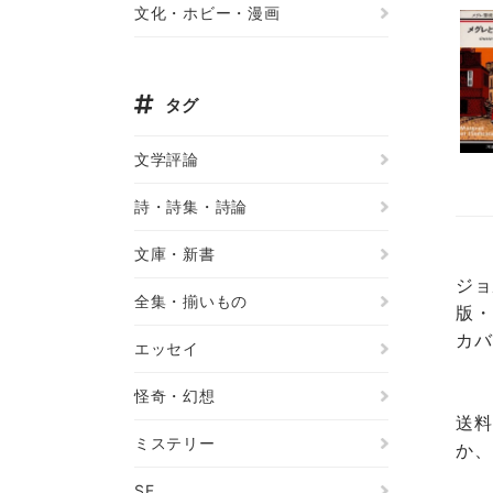
文化・ホビー・漫画
タグ
文学評論
詩・詩集・詩論
文庫・新書
ジョ
全集・揃いもの
版・
カバ
エッセイ
怪奇・幻想
送料
ミステリー
か、
SF