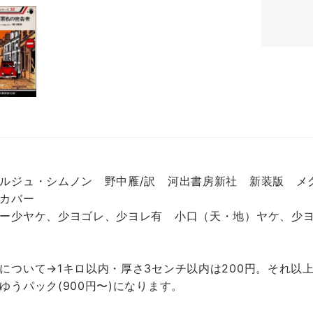
ルジュ・シムノン 野中雁/訳 河出書房新社 新装版 メグ
カバー
ー少ヤケ、少ヨゴレ、少ヨレ有 小口（天・地）ヤケ、少
について→1キロ以内・厚さ3センチ以内は200円。それ以上
ゆうパック(900円〜)になります。