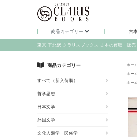
商品カテゴリー
古
東京 下北沢 クラリスブックス 古本の買取・販
商品カテゴリー
ホー
ホー
すべて（新入荷順）
ホー
哲学思想
日本文学
外国文学
文化人類学・民俗学