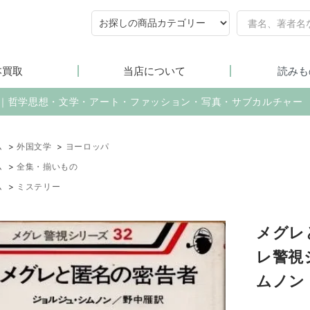
本買取
当店について
読みも
売｜哲学思想・文学・アート・ファッション・写真・サブカルチャー
ム
>
外国文学
>
ヨーロッパ
ム
>
全集・揃いもの
ム
>
ミステリー
メグレ
レ警視
ムノン