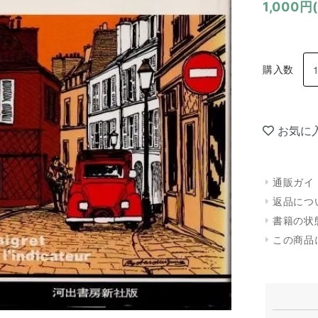
1,000円
購入数
お気に
通販ガイ
返品につ
書籍の状
この商品