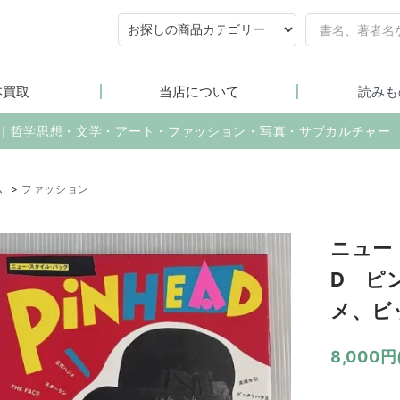
本買取
当店について
読みも
売｜哲学思想・文学・アート・ファッション・写真・サブカルチャー
ム
>
ファッション
ニュー
D ピ
メ、ビ
8,000円