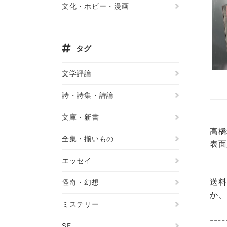
文化・ホビー・漫画
タグ
文学評論
詩・詩集・詩論
文庫・新書
高橋
全集・揃いもの
表面
エッセイ
送料
怪奇・幻想
か、
ミステリー
----
SF