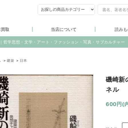
本買取
当店について
読みも
売｜哲学思想・文学・アート・ファッション・写真・サブカルチャー
ム
>
建築
>
日本
磯崎新
ネル
600円(