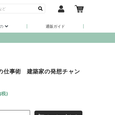
の
通販ガイド
の仕事術 建築家の発想チャン
内税)