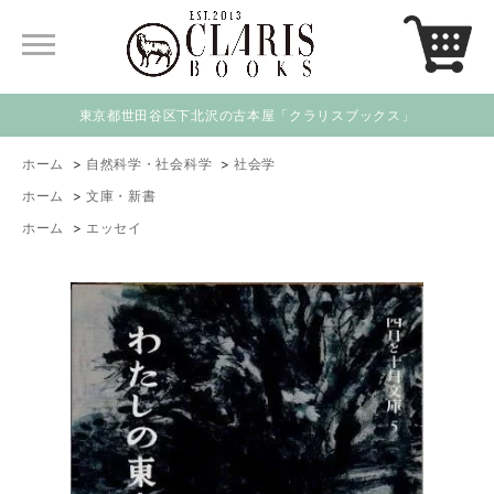
東京都世田谷区下北沢の古本屋「クラリスブックス」
ホーム
>
自然科学・社会科学
>
社会学
ホーム
>
文庫・新書
ホーム
>
エッセイ