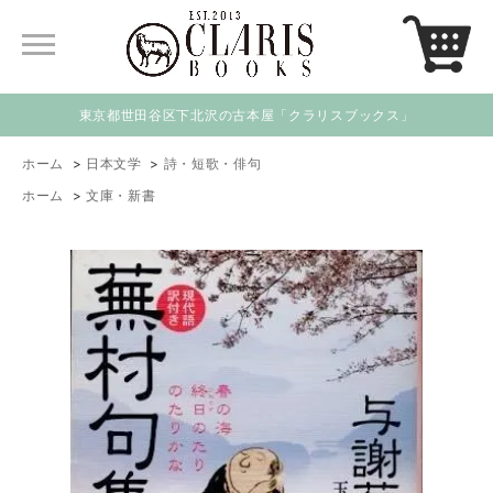
東京都世田谷区下北沢の古本屋「クラリスブックス」
ホーム
>
日本文学
>
詩・短歌・俳句
ホーム
>
文庫・新書