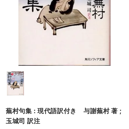
蕪村句集 : 現代語訳付き 与謝蕪村 著 ;
玉城司 訳注