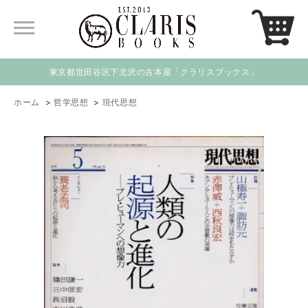
東京都世田谷区下北沢の古本屋「クラリスブックス」
ホーム
>
哲学思想
>
現代思想