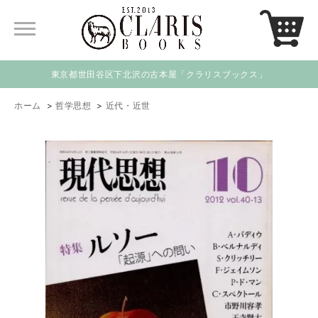
東京都世田谷区下北沢の古本屋「クラリスブックス」
ホーム
>
哲学思想
>
近代・近世