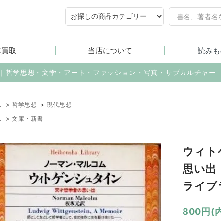
本買取
当店について
読みも
売｜哲学思想・文学・アート・ファッション・写真・サブカルチャー
ム
>
哲学思想
>
現代思想
ム
>
文庫・新書
ウィト
思い出
ライブ
800円(