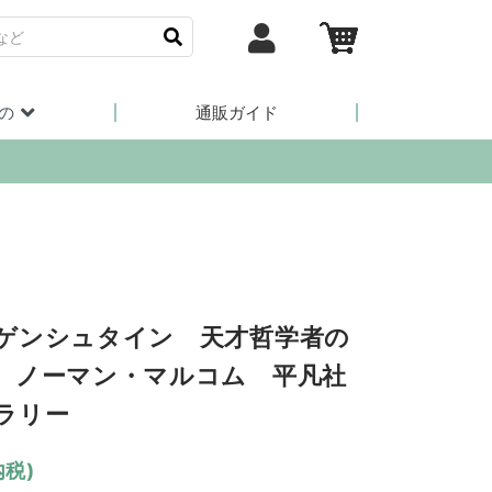
の
通販ガイド
ゲンシュタイン 天才哲学者の
 ノーマン・マルコム 平凡社
ラリー
内税)