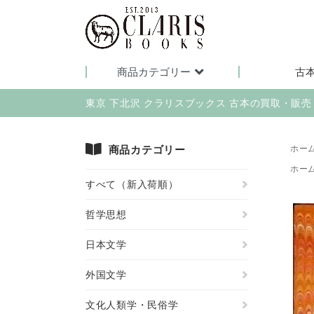
商品カテゴリー
古
東京 下北沢 クラリスブックス 古本の買取・販
商品カテゴリー
ホー
ホー
すべて（新入荷順）
哲学思想
日本文学
外国文学
文化人類学・民俗学