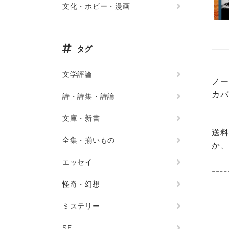
文化・ホビー・漫画
タグ
文学評論
ノー
カバ
詩・詩集・詩論
文庫・新書
送料
全集・揃いもの
か、
エッセイ
----
怪奇・幻想
ミステリー
SF