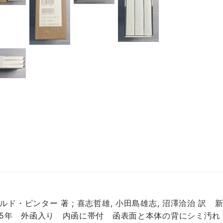
ルド・ピンター 著 ; 喜志哲雄, 小田島雄志, 沼澤洽治 訳
05年 外函入り 内函に帯付 函表面と本体の背にシミ汚れ