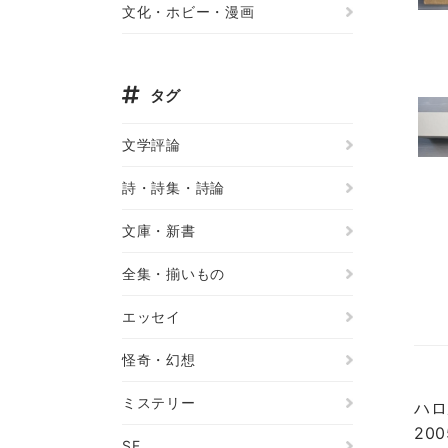
文化・ホビー・漫画
タグ
文学評論
詩・詩集・詩論
文庫・新書
全集・揃いもの
エッセイ
怪奇・幻想
ミステリー
ハロ
20
SF