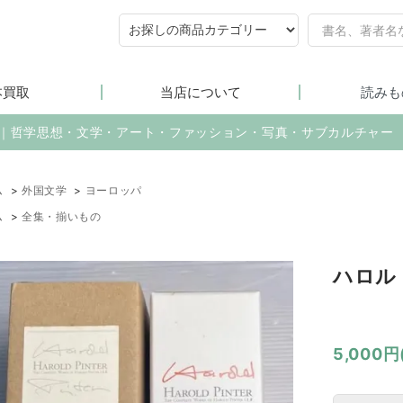
本買取
当店について
読みも
売｜哲学思想・文学・アート・ファッション・写真・サブカルチャー
ム
>
外国文学
>
ヨーロッパ
ム
>
全集・揃いもの
ハロル
5,000円