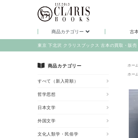
商品カテゴリー
古
東京 下北沢 クラリスブックス 古本の買取・販
商品カテゴリー
ホー
ホー
すべて（新入荷順）
哲学思想
日本文学
外国文学
文化人類学・民俗学