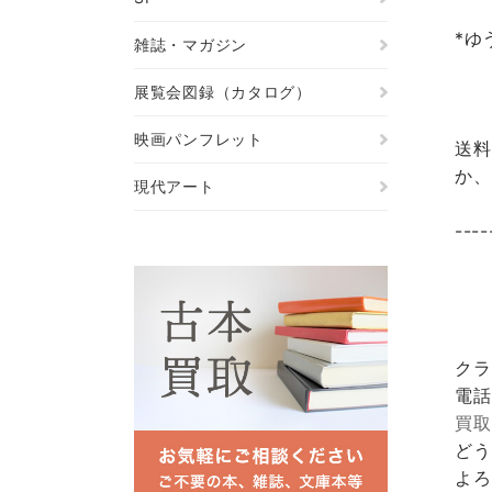
*ゆ
雑誌・マガジン
展覧会図録（カタログ）
映画パンフレット
送料
か、
現代アート
----
クラ
電話
買取
どう
よろ