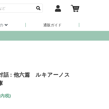
の
通販ガイド
対話 : 他六篇 ルキアーノス
庫
(内税)