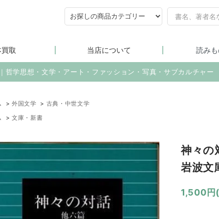
本買取
当店について
読みも
売｜哲学思想・文学・アート・ファッション・写真・サブカルチャー
ム
>
外国文学
>
古典・中世文学
ム
>
文庫・新書
神々の
岩波文
1,500円