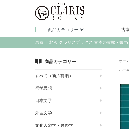
商品カテゴリー
古
東京 下北沢 クラリスブックス 古本の買取・販
商品カテゴリー
ホー
ホー
すべて（新入荷順）
哲学思想
日本文学
外国文学
文化人類学・民俗学