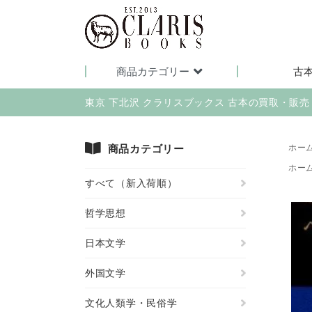
商品カテゴリー
古
東京 下北沢 クラリスブックス 古本の買取・販
商品カテゴリー
ホー
ホー
すべて（新入荷順）
哲学思想
日本文学
外国文学
文化人類学・民俗学