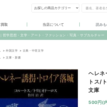
本買取
当店について
読みも
売｜哲学思想・文学・アート・ファッション・写真・サブカルチャー
ム
>
外国文学
>
古典・中世文学
ム
>
文庫・新書
ヘレネ
トス/
文庫
500円(