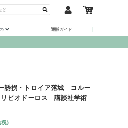
の
通販ガイド
ー誘拐・トロイア落城 コルー
トリピオドーロス 講談社学術
内税)