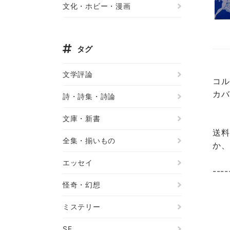
文化・ホビー・漫画
タグ
文学評論
コル
カバ
詩・詩集・詩論
文庫・新書
送料
全集・揃いもの
か、
エッセイ
----
怪奇・幻想
ミステリー
SF