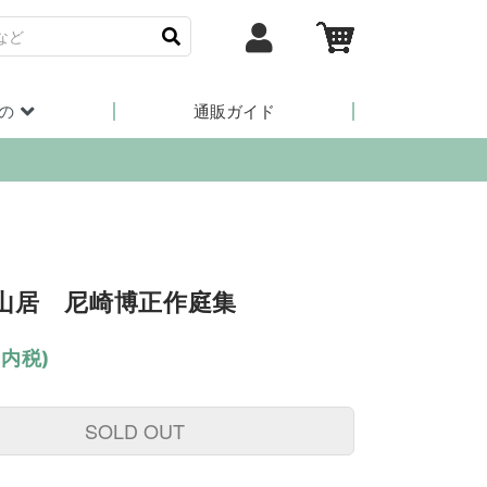
の
通販ガイド
山居 尼崎博正作庭集
(内税)
SOLD OUT