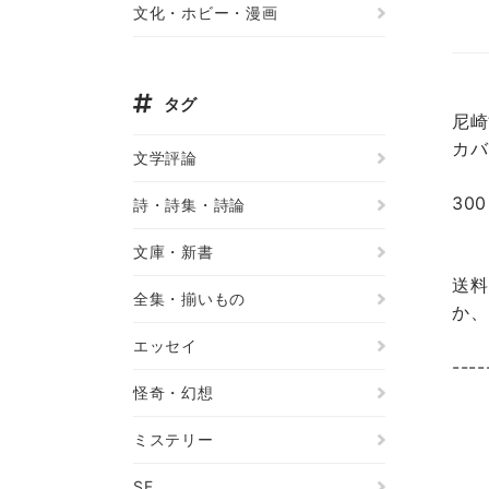
文化・ホビー・漫画
タグ
尼崎
カバ
文学評論
30
詩・詩集・詩論
文庫・新書
送料
全集・揃いもの
か、
エッセイ
----
怪奇・幻想
ミステリー
SF