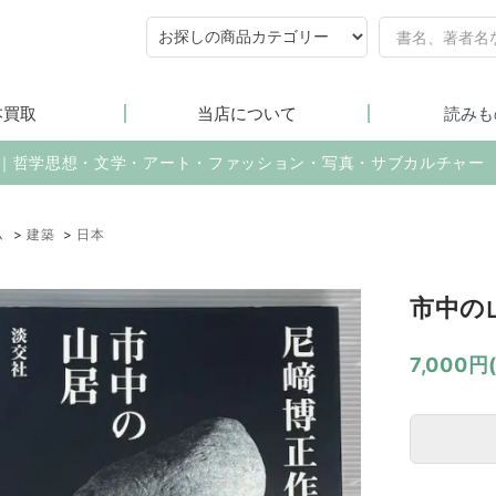
本買取
当店について
読みも
売｜哲学思想・文学・アート・ファッション・写真・サブカルチャー
ム
>
建築
>
日本
市中の
7,000円