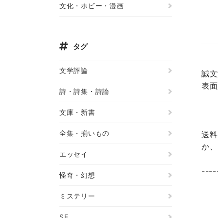
文化・ホビー・漫画
タグ
文学評論
誠文
表面
詩・詩集・詩論
文庫・新書
全集・揃いもの
送料
か、
エッセイ
----
怪奇・幻想
ミステリー
SF