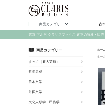
商品カテゴリー
古
東京 下北沢 クラリスブックス 古本の買取・販
商品カテゴリー
ホー
ホー
すべて（新入荷順）
哲学思想
日本文学
外国文学
文化人類学・民俗学