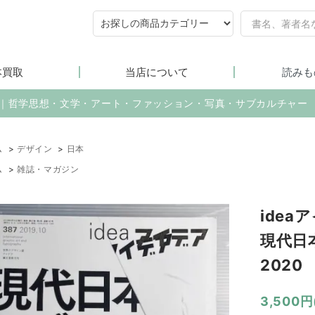
本買取
当店について
読みも
売｜哲学思想・文学・アート・ファッション・写真・サブカルチャー
ム
>
デザイン
>
日本
ム
>
雑誌・マガジン
idea
現代日
2020
3,500円