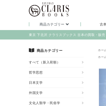
商品カテゴリー
古
東京 下北沢 クラリスブックス 古本の買取・販
商品カテゴリー
ホー
ホー
すべて（新入荷順）
哲学思想
日本文学
外国文学
文化人類学・民俗学