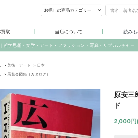
本買取
当店について
読みも
売｜哲学思想・文学・アート・ファッション・写真・サブカルチャー
ム
>
美術・アート
>
日本
ム
>
展覧会図録（カタログ）
原安三
ド
2,000円