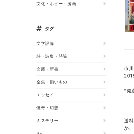
文化・ホビー・漫画
タグ
文学評論
詩・詩集・詩論
市川
文庫・新書
20
全集・揃いもの
*発
エッセイ
怪奇・幻想
送料
ミステリー
か、
SF