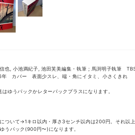
信也, 小池満紀子, 池田芙美編集・執筆 ; 馬渕明子執筆 T
16年 カバー 表面少スレ、端・角にイタミ、小さくきれ
送はゆうパックかレターパックプラスになります。
について→1キロ以内・厚さ3センチ以内は200円。それ以上
ゆうパック(900円〜)になります。