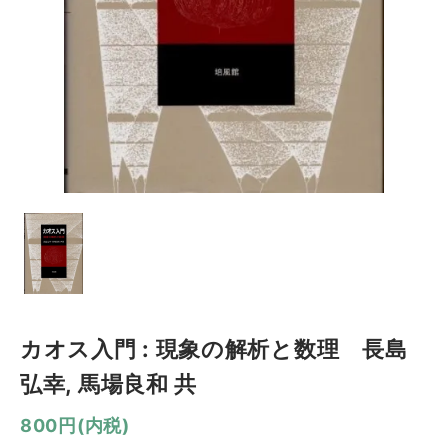
カオス入門 : 現象の解析と数理 長島
弘幸, 馬場良和 共
800円(内税)