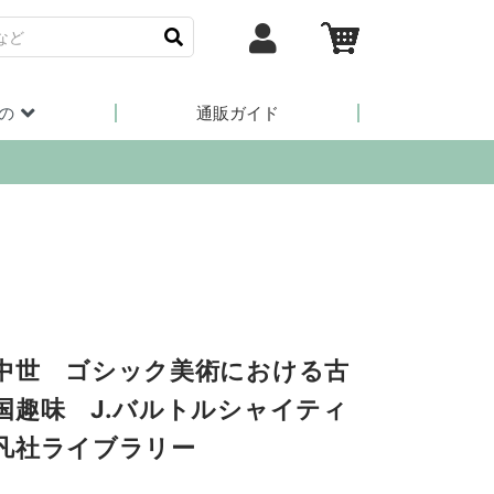
の
通販ガイド
中世 ゴシック美術における古
国趣味 J.バルトルシャイティ
凡社ライブラリー