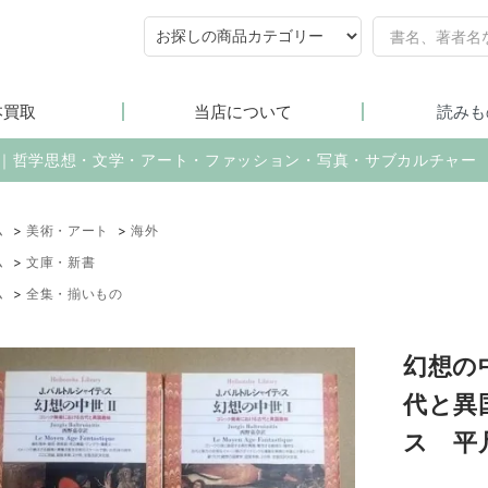
本買取
当店について
読みも
売｜哲学思想・文学・アート・ファッション・写真・サブカルチャー
ム
>
美術・アート
>
海外
ム
>
文庫・新書
ム
>
全集・揃いもの
幻想の
代と異
ス 平