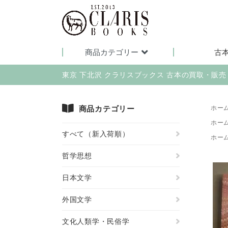
商品カテゴリー
古
東京 下北沢 クラリスブックス 古本の買取・販
商品カテゴリー
ホー
ホー
すべて（新入荷順）
ホー
哲学思想
日本文学
外国文学
文化人類学・民俗学