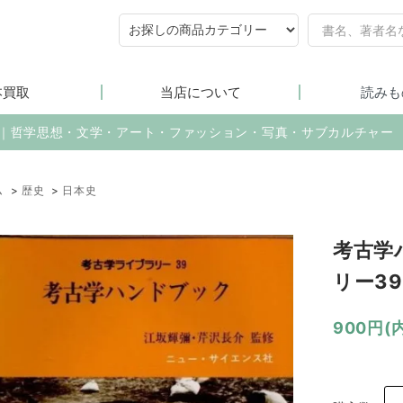
本買取
当店について
読みも
売｜哲学思想・文学・アート・ファッション・写真・サブカルチャー
ム
>
歴史
>
日本史
考古学
リー39
900円(