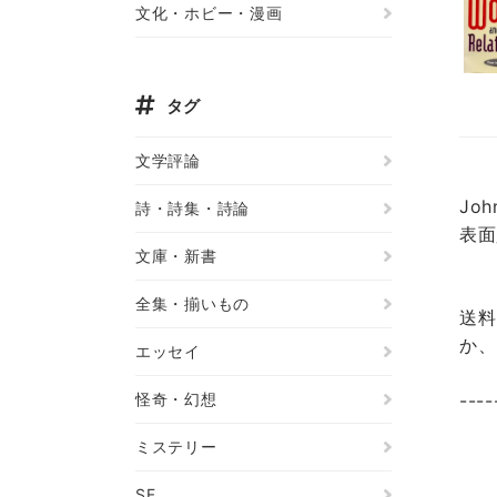
文化・ホビー・漫画
タグ
文学評論
Jo
詩・詩集・詩論
表面
文庫・新書
全集・揃いもの
送料
か、
エッセイ
怪奇・幻想
----
ミステリー
SF