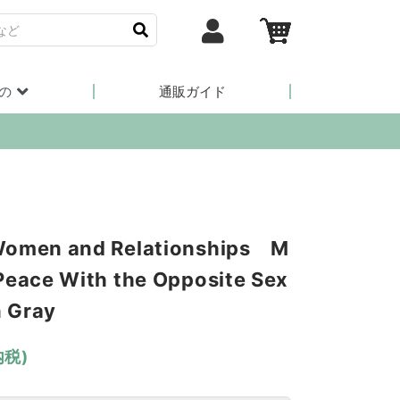
の
通販ガイド
Women and Relationships M
Peace With the Opposite Sex
 Gray
内税)