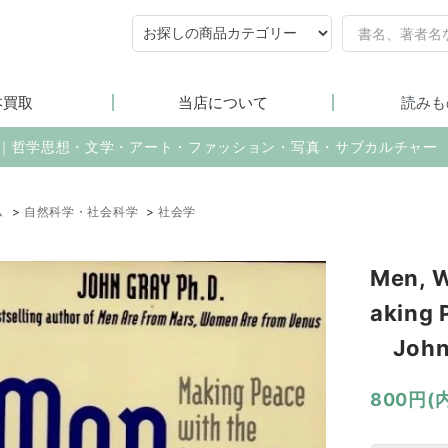
本買取
当店について
読みも
売｜哲学思想・文学・アート・ファッション・写真・サブカルチャー
ム
>
自然科学・社会科学
>
社会学
Men, 
aking 
John
800円(