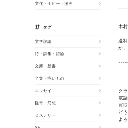
文化・ホビー・漫画
木村
タグ
送料
文学評論
か、
詩・詩集・詩論
----
文庫・新書
全集・揃いもの
クラ
エッセイ
電話
怪奇・幻想
買取
どう
ミステリー
よろ
SF