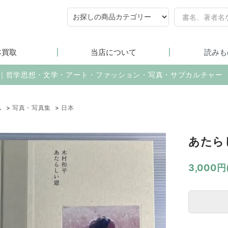
本買取
当店について
読みも
売｜哲学思想・文学・アート・ファッション・写真・サブカルチャー
ム
>
写真・写真集
>
日本
あたら
3,000円