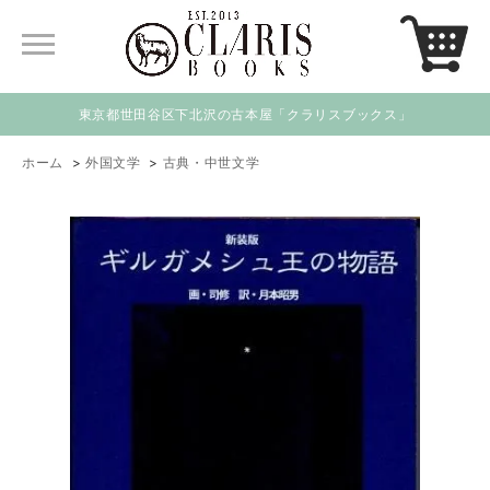
東京都世田谷区下北沢の古本屋「クラリスブックス」
ホーム
>
外国文学
>
古典・中世文学