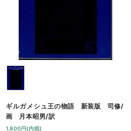
ギルガメシュ王の物語 新装版 司修/
画 月本昭男/訳
1,800円(内税)