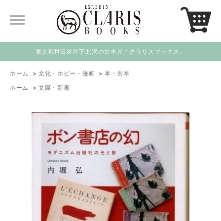
東京都世田谷区下北沢の古本屋「クラリスブックス」
ホーム
>
文化・ホビー・漫画
>
本・古本
ホーム
>
文庫・新書