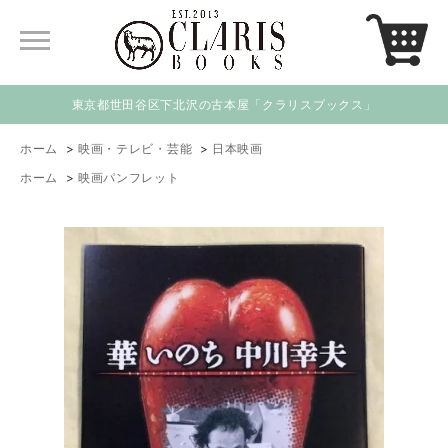
東京都世田谷区下北沢の古本屋「クラリスブックス」
ホーム
>
映画・テレビ・芸能
>
日本映画
ホーム
>
映画パンフレット