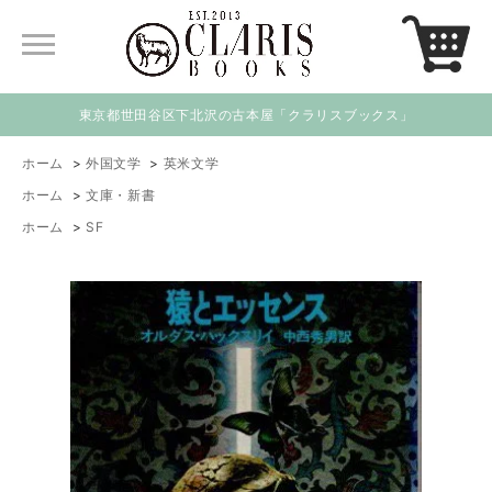
東京都世田谷区下北沢の古本屋「クラリスブックス」
ホーム
>
外国文学
>
英米文学
ホーム
>
文庫・新書
ホーム
>
SF